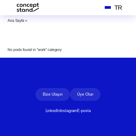
İçeriğe
TR
atla
Ana Sayfa
»
No posts found in "work" category
Bize Ulaşın
Üye Olun
LinkedIn
Instagram
E-posta