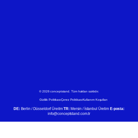
© 2026 conceptstand. Tüm hakları saklıdır.
Gizlilik Politikası
Çerez Politikası
Kullanım Koşulları
DE:
Berlin / Düsseldorf Üreitm
TR:
Mersin / İstanbul Üretim
E-posta:
info@conceptstand.com.tr